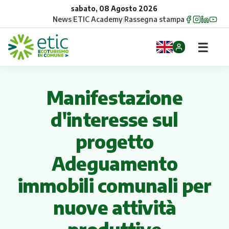
sabato, 08 Agosto 2026
News
|
ETIC Academy
|
Rassegna stampa
☰
Home
Manifestazione
Opportunità
d'interesse sul
Comuni
progetto
Aziende
Adeguamento
immobili comunali per
Gruppi
nuove attività
Eventi