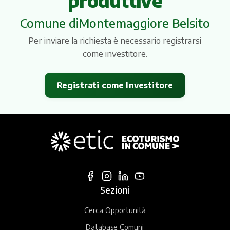
produttive
Itinerari
Comune diMontemaggiore Belsito
Per inviare la richiesta è necessario registrarsi
come investitore.
Registrati come Investitore
Sezioni
Cerca Opportunità
Database Comuni