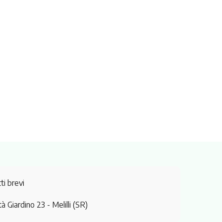
ti brevi
tà Giardino 23
- Melilli (SR)