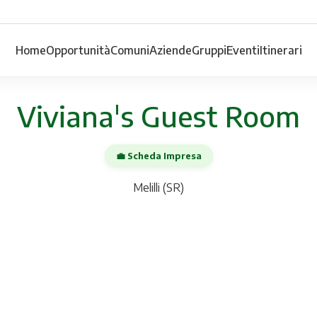
Home
Opportunità
Comuni
Aziende
Gruppi
Eventi
Itinerari
Viviana's Guest Room
💼 Scheda Impresa
Melilli (SR)