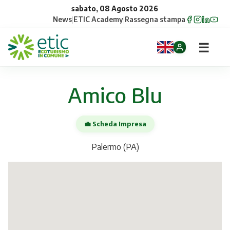
sabato, 08 Agosto 2026
News
|
ETIC Academy
|
Rassegna stampa
☰
Home
Amico Blu
Opportunità
💼 Scheda Impresa
Comuni
Palermo (PA)
Aziende
Gruppi
Eventi