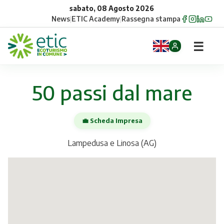
sabato, 08 Agosto 2026
News
|
ETIC Academy
|
Rassegna stampa
☰
Home
50 passi dal mare
Opportunità
💼 Scheda Impresa
Comuni
Lampedusa e Linosa (AG)
Aziende
Gruppi
Eventi