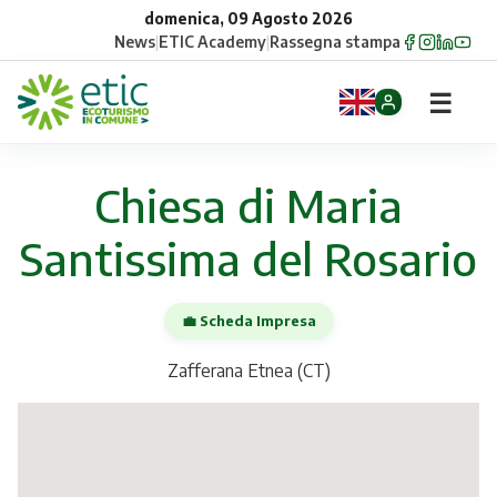
domenica, 09 Agosto 2026
News
|
ETIC Academy
|
Rassegna stampa
☰
Home
Chiesa di Maria
Opportunità
Santissima del Rosario
Comuni
💼 Scheda Impresa
Aziende
Zafferana Etnea (CT)
Gruppi
Eventi