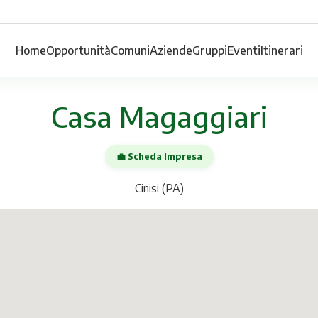
Home
Opportunità
Comuni
Aziende
Gruppi
Eventi
Itinerari
Casa Magaggiari
💼 Scheda Impresa
Cinisi (PA)