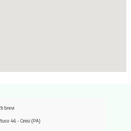
ti brevi
ttuso 46
- Cinisi (PA)