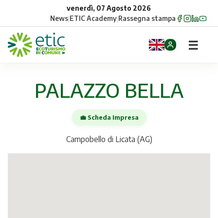
venerdì, 07 Agosto 2026
News
|
ETIC Academy
|
Rassegna stampa
☰
Home
PALAZZO BELLA
Opportunità
💼 Scheda Impresa
Comuni
Campobello di Licata (AG)
Aziende
Gruppi
Eventi