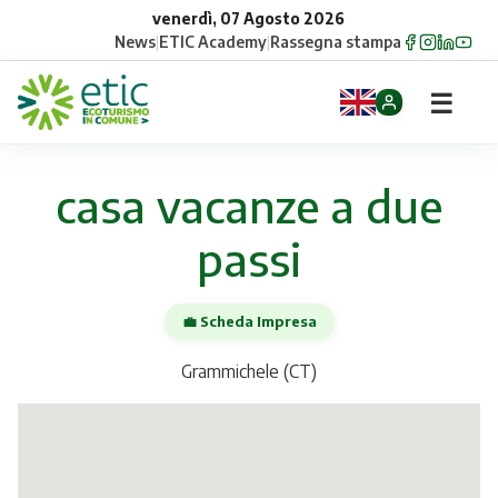
venerdì, 07 Agosto 2026
News
|
ETIC Academy
|
Rassegna stampa
☰
Home
casa vacanze a due
Opportunità
passi
Comuni
💼 Scheda Impresa
Aziende
Grammichele (CT)
Gruppi
Eventi