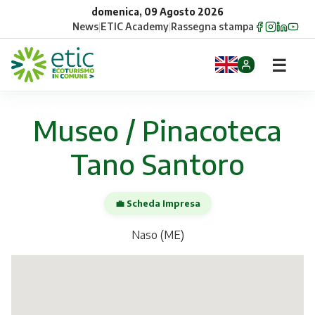
domenica, 09 Agosto 2026
News
|
ETIC Academy
|
Rassegna stampa
☰
Home
Museo / Pinacoteca
Opportunità
Tano Santoro
Comuni
💼 Scheda Impresa
Aziende
Naso (ME)
Gruppi
Eventi