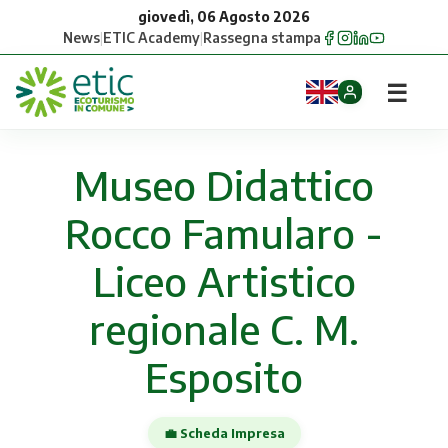
giovedì, 06 Agosto 2026
News
|
ETIC Academy
|
Rassegna stampa
☰
Home
Museo Didattico
Opportunità
Rocco Famularo -
Comuni
Liceo Artistico
Aziende
regionale C. M.
Gruppi
Esposito
Eventi
💼 Scheda Impresa