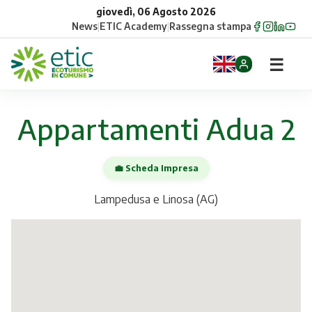
giovedì, 06 Agosto 2026
News
|
ETIC Academy
|
Rassegna stampa
☰
Home
Appartamenti Adua 2
Opportunità
💼 Scheda Impresa
Comuni
Lampedusa e Linosa (AG)
Aziende
Gruppi
Eventi