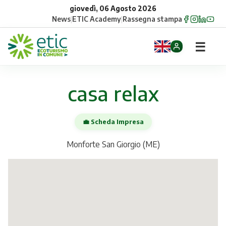
giovedì, 06 Agosto 2026
News
|
ETIC Academy
|
Rassegna stampa
☰
Home
casa relax
Opportunità
💼 Scheda Impresa
Comuni
Monforte San Giorgio (ME)
Aziende
Gruppi
Eventi