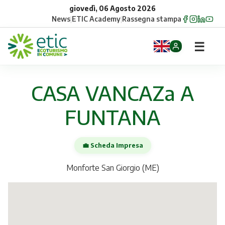
giovedì, 06 Agosto 2026
News
|
ETIC Academy
|
Rassegna stampa
☰
Home
CASA VANCAZa A
Opportunità
FUNTANA
Comuni
💼 Scheda Impresa
Aziende
Monforte San Giorgio (ME)
Gruppi
Eventi