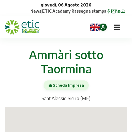
giovedì, 06 Agosto 2026
News
|
ETIC Academy
|
Rassegna stampa
☰
Home
Ammàri sotto
Opportunità
Taormina
Comuni
💼 Scheda Impresa
Aziende
Sant'Alessio Siculo (ME)
Gruppi
Eventi