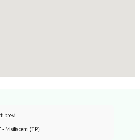
ti brevi
7
- Misiliscemi (TP)