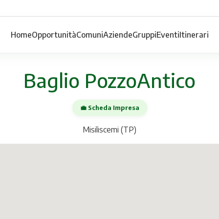
Home
Opportunità
Comuni
Aziende
Gruppi
Eventi
Itinerari
Baglio PozzoAntico
💼 Scheda Impresa
Misiliscemi (TP)