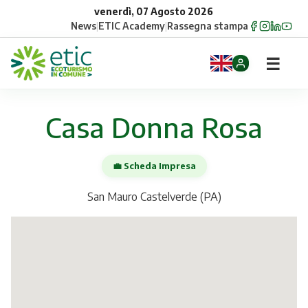
venerdì, 07 Agosto 2026
News
|
ETIC Academy
|
Rassegna stampa
☰
Home
Casa Donna Rosa
Opportunità
💼 Scheda Impresa
Comuni
San Mauro Castelverde (PA)
Aziende
Gruppi
Eventi