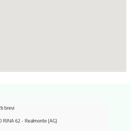
ti brevi
O RINA 62
- Realmonte (AG)