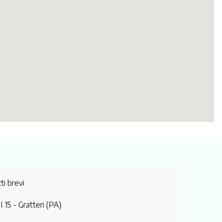
ti brevi
I 15
- Gratteri (PA)