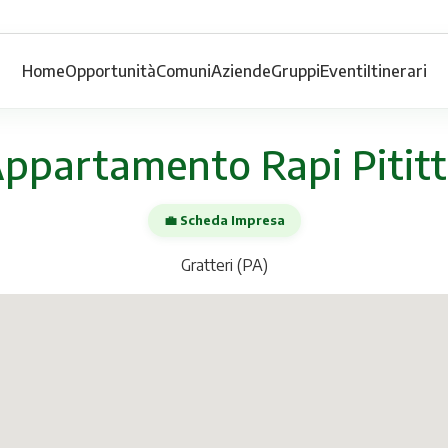
Home
Opportunità
Comuni
Aziende
Gruppi
Eventi
Itinerari
ppartamento Rapi Pitit
💼 Scheda Impresa
Gratteri (PA)