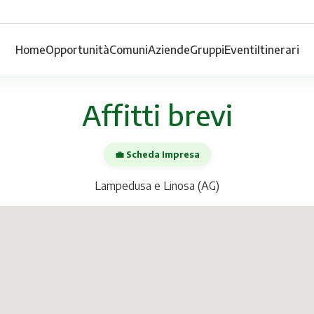
Home
Opportunità
Comuni
Aziende
Gruppi
Eventi
Itinerari
Affitti brevi
💼 Scheda Impresa
Lampedusa e Linosa (AG)