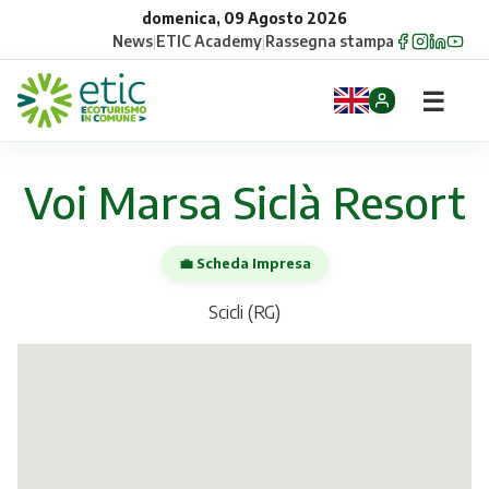
domenica, 09 Agosto 2026
News
|
ETIC Academy
|
Rassegna stampa
☰
Home
Voi Marsa Siclà Resort
Opportunità
💼 Scheda Impresa
Comuni
Scicli (RG)
Aziende
Gruppi
Eventi