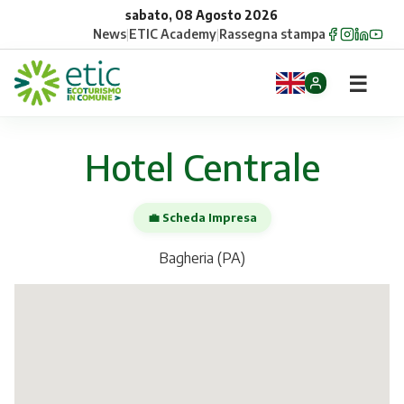
sabato, 08 Agosto 2026
News
|
ETIC Academy
|
Rassegna stampa
☰
Home
Hotel Centrale
Opportunità
💼 Scheda Impresa
Comuni
Bagheria (PA)
Aziende
Gruppi
Eventi