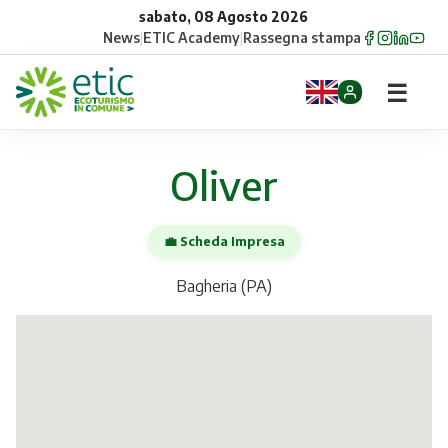
sabato, 08 Agosto 2026
News
|
ETIC Academy
|
Rassegna stampa
☰
Home
Oliver
Opportunità
💼 Scheda Impresa
Comuni
Bagheria (PA)
Aziende
Gruppi
Eventi