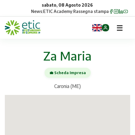
sabato, 08 Agosto 2026
News
|
ETIC Academy
|
Rassegna stampa
☰
Home
Za Maria
Opportunità
💼 Scheda Impresa
Comuni
Caronia (ME)
Aziende
Gruppi
Eventi