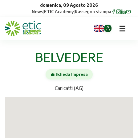
domenica, 09 Agosto 2026
News
|
ETIC Academy
|
Rassegna stampa
☰
Home
BELVEDERE
Opportunità
💼 Scheda Impresa
Comuni
Canicattì (AG)
Aziende
Gruppi
Eventi