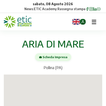
sabato, 08 Agosto 2026
News
|
ETIC Academy
|
Rassegna stampa
☰
Home
ARIA DI MARE
Opportunità
💼 Scheda Impresa
Comuni
Pollina (PA)
Aziende
Gruppi
Eventi