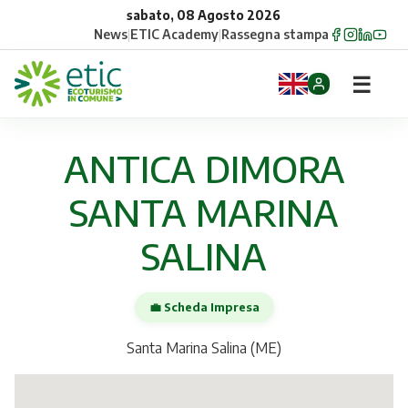
sabato, 08 Agosto 2026
News
|
ETIC Academy
|
Rassegna stampa
☰
Home
ANTICA DIMORA
Opportunità
SANTA MARINA
Comuni
SALINA
Aziende
💼 Scheda Impresa
Gruppi
Santa Marina Salina (ME)
Eventi