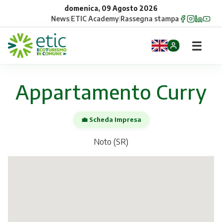
domenica, 09 Agosto 2026
News
|
ETIC Academy
|
Rassegna stampa
☰
Home
Appartamento Curry
Opportunità
💼 Scheda Impresa
Comuni
Noto (SR)
Aziende
Gruppi
Eventi