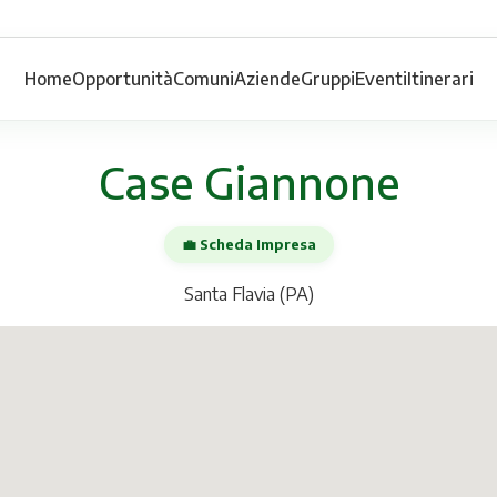
Home
Opportunità
Comuni
Aziende
Gruppi
Eventi
Itinerari
Case Giannone
💼 Scheda Impresa
Santa Flavia (PA)