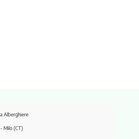
ra Alberghiere
1
- Milo (CT)