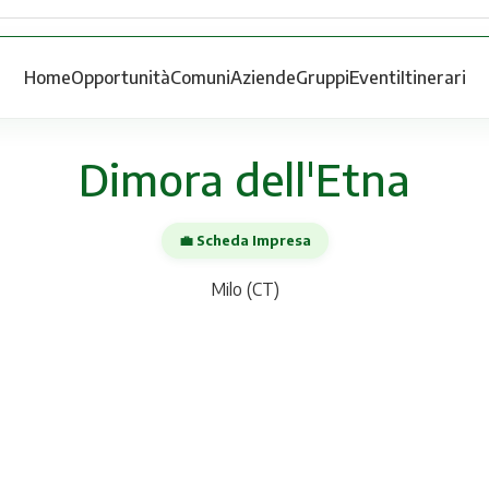
Home
Opportunità
Comuni
Aziende
Gruppi
Eventi
Itinerari
Dimora dell'Etna
💼 Scheda Impresa
Milo (CT)