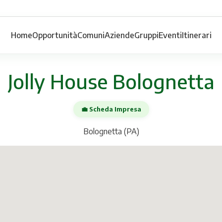
Home
Opportunità
Comuni
Aziende
Gruppi
Eventi
Itinerari
Jolly House Bolognetta
💼 Scheda Impresa
Bolognetta (PA)