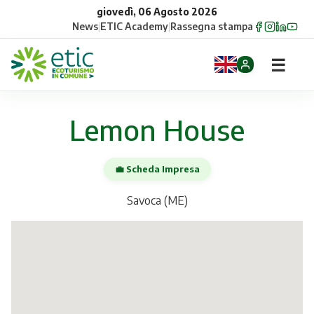
giovedì, 06 Agosto 2026
News
|
ETIC Academy
|
Rassegna stampa
☰
Home
Lemon House
Opportunità
💼 Scheda Impresa
Comuni
Savoca (ME)
Aziende
Gruppi
Eventi