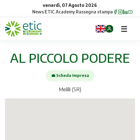
venerdì, 07 Agosto 2026
News
|
ETIC Academy
|
Rassegna stampa
☰
Home
AL PICCOLO PODERE
Opportunità
💼 Scheda Impresa
Comuni
Melilli (SR)
Aziende
Gruppi
Eventi