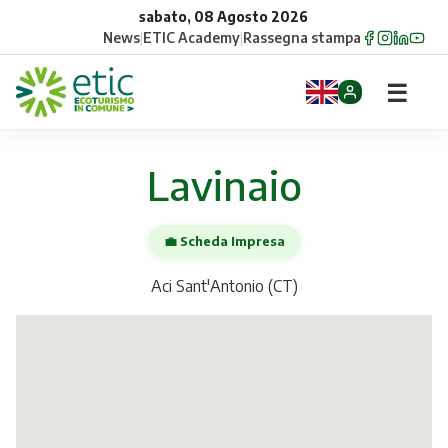
sabato, 08 Agosto 2026
News
|
ETIC Academy
|
Rassegna stampa
☰
Home
Lavinaio
Opportunità
💼 Scheda Impresa
Comuni
Aci Sant'Antonio (CT)
Aziende
Gruppi
Eventi