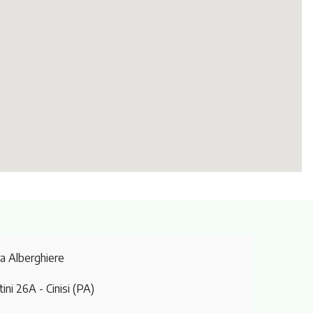
ra Alberghiere
tini 26A
- Cinisi (PA)