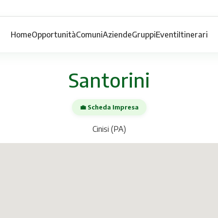
Home
Opportunità
Comuni
Aziende
Gruppi
Eventi
Itinerari
Santorini
💼 Scheda Impresa
Cinisi (PA)