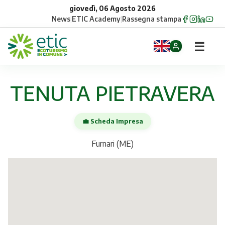
giovedì, 06 Agosto 2026
News
|
ETIC Academy
|
Rassegna stampa
☰
Home
TENUTA PIETRAVERA
Opportunità
💼 Scheda Impresa
Comuni
Furnari (ME)
Aziende
Gruppi
Eventi