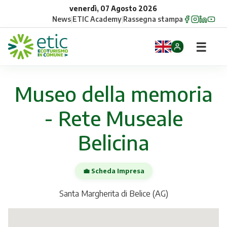
venerdì, 07 Agosto 2026
News
|
ETIC Academy
|
Rassegna stampa
☰
Home
Museo della memoria
Opportunità
- Rete Museale
Comuni
Belicina
Aziende
💼 Scheda Impresa
Gruppi
Santa Margherita di Belice (AG)
Eventi