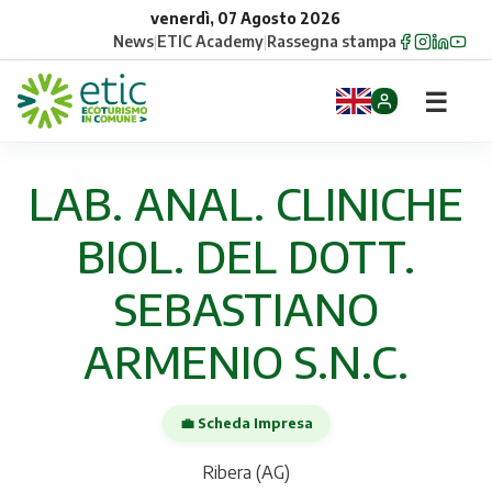
venerdì, 07 Agosto 2026
News
|
ETIC Academy
|
Rassegna stampa
☰
Home
LAB. ANAL. CLINICHE
Opportunità
BIOL. DEL DOTT.
Comuni
SEBASTIANO
Aziende
ARMENIO S.N.C.
Gruppi
💼 Scheda Impresa
Eventi
Ribera (AG)