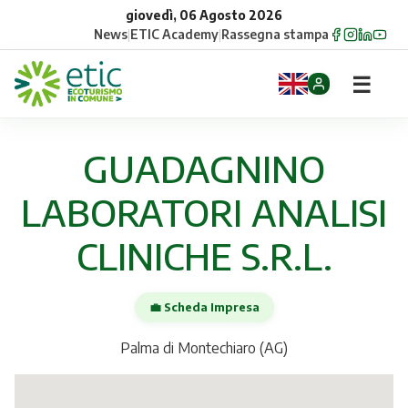
giovedì, 06 Agosto 2026
News
|
ETIC Academy
|
Rassegna stampa
☰
Home
GUADAGNINO
Opportunità
LABORATORI ANALISI
Comuni
CLINICHE S.R.L.
Aziende
💼 Scheda Impresa
Gruppi
Palma di Montechiaro (AG)
Eventi