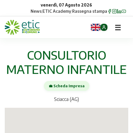
venerdì, 07 Agosto 2026
News
|
ETIC Academy
|
Rassegna stampa
☰
Home
CONSULTORIO
Opportunità
MATERNO INFANTILE
Comuni
💼 Scheda Impresa
Aziende
Sciacca (AG)
Gruppi
Eventi