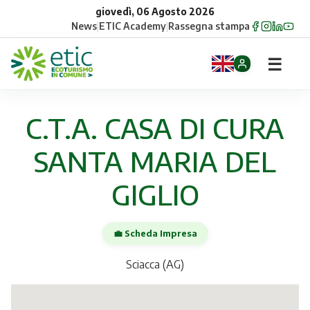
giovedì, 06 Agosto 2026
News
|
ETIC Academy
|
Rassegna stampa
☰
Home
C.T.A. CASA DI CURA
Opportunità
SANTA MARIA DEL
Comuni
GIGLIO
Aziende
💼 Scheda Impresa
Gruppi
Sciacca (AG)
Eventi