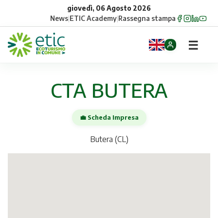
giovedì, 06 Agosto 2026
News
|
ETIC Academy
|
Rassegna stampa
☰
Home
CTA BUTERA
Opportunità
💼 Scheda Impresa
Comuni
Butera (CL)
Aziende
Gruppi
Eventi