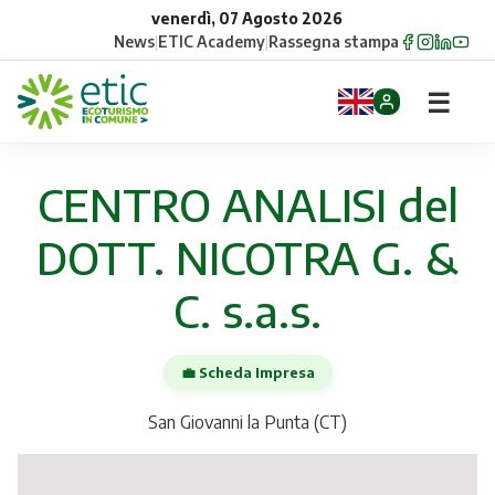
venerdì, 07 Agosto 2026
News
|
ETIC Academy
|
Rassegna stampa
☰
Home
CENTRO ANALISI del
Opportunità
DOTT. NICOTRA G. &
Comuni
C. s.a.s.
Aziende
💼 Scheda Impresa
Gruppi
San Giovanni la Punta (CT)
Eventi