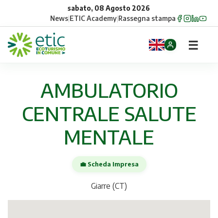
sabato, 08 Agosto 2026
News
|
ETIC Academy
|
Rassegna stampa
☰
Home
AMBULATORIO
Opportunità
CENTRALE SALUTE
Comuni
MENTALE
Aziende
💼 Scheda Impresa
Gruppi
Giarre (CT)
Eventi