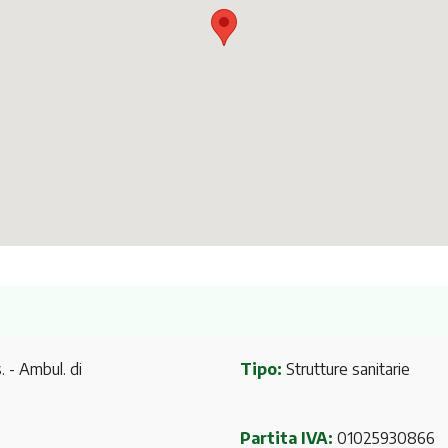
- Ambul. di
Tipo:
Strutture sanitarie
Partita IVA:
01025930866