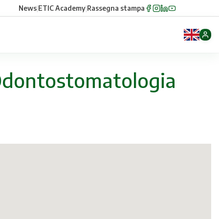
News
|
ETIC Academy
|
Rassegna stampa
Odontostomatologia