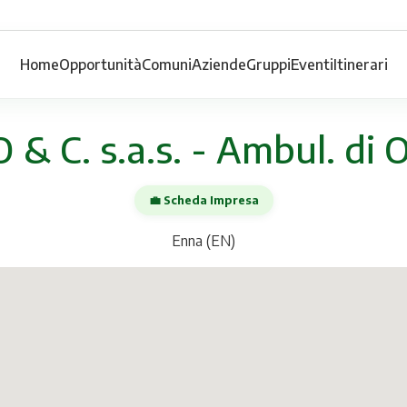
Home
Opportunità
Comuni
Aziende
Gruppi
Eventi
Itinerari
 C. s.a.s. - Ambul. di 
💼 Scheda Impresa
Enna (EN)