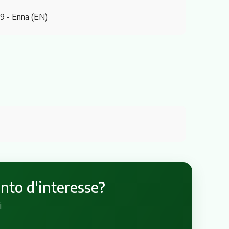
89
- Enna (EN)
unto d'interesse?
i