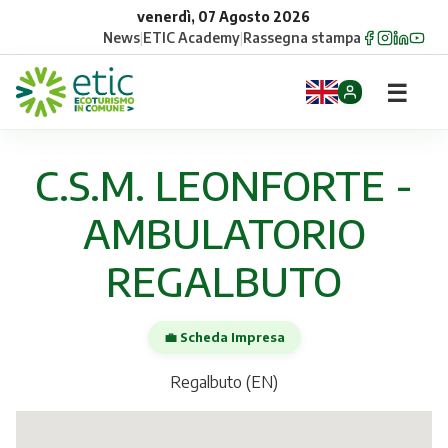
venerdì, 07 Agosto 2026
News
|
ETIC Academy
|
Rassegna stampa
☰
Home
C.S.M. LEONFORTE -
Opportunità
AMBULATORIO
Comuni
REGALBUTO
Aziende
💼 Scheda Impresa
Gruppi
Regalbuto (EN)
Eventi