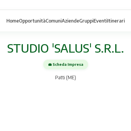
Home
Opportunità
Comuni
Aziende
Gruppi
Eventi
Itinerari
STUDIO 'SALUS' S.R.L.
💼 Scheda Impresa
Patti (ME)