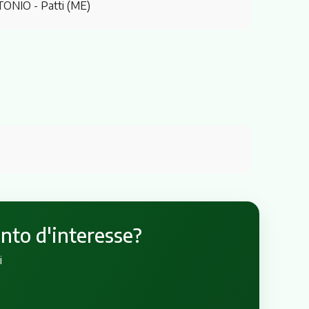
TONIO
- Patti (ME)
unto d'interesse?
i