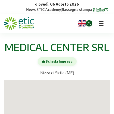
giovedì, 06 Agosto 2026
News
|
ETIC Academy
|
Rassegna stampa
☰
Home
MEDICAL CENTER SRL
Opportunità
💼 Scheda Impresa
Comuni
Nizza di Sicilia (ME)
Aziende
Gruppi
Eventi