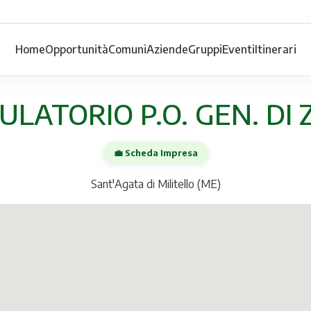
Home
Opportunità
Comuni
Aziende
Gruppi
Eventi
Itinerari
LATORIO P.O. GEN. DI
💼 Scheda Impresa
Sant'Agata di Militello (ME)