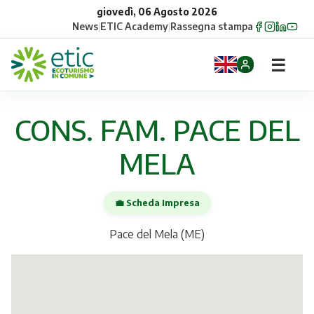
giovedì, 06 Agosto 2026
News
|
ETIC Academy
|
Rassegna stampa
☰
Home
CONS. FAM. PACE DEL
Opportunità
MELA
Comuni
💼 Scheda Impresa
Aziende
Pace del Mela (ME)
Gruppi
Eventi