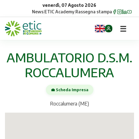
venerdì, 07 Agosto 2026
News
|
ETIC Academy
|
Rassegna stampa
☰
Home
AMBULATORIO D.S.M.
Opportunità
ROCCALUMERA
Comuni
💼 Scheda Impresa
Aziende
Roccalumera (ME)
Gruppi
Eventi